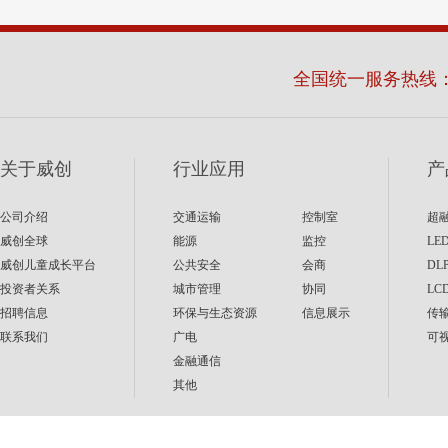
全国统一服务热线
关于威创
行业应用
产
公司介绍
交通运输
控制室
超
威创全球
能源
监控
LE
威创儿童成长平台
公共安全
会商
DL
投资者关系
城市管理
协同
LC
招聘信息
环保与生态资源
信息展示
传
联系我们
广电
可
金融通信
其他