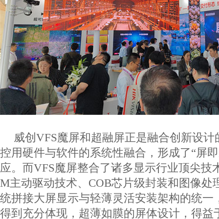
威创
VFS
魔屏和超融屏正是融合创新设计
控用硬件与软件的系统性融合，形成了“屏即
应。而
VFS
魔屏整合了诸多显示行业顶尖技
M
主动驱动技术、
COB
芯片级封装和图像处
统拼接大屏显示与轻薄灵活安装架构的统一
得到充分体现，超薄如膜的屏体设计，得益