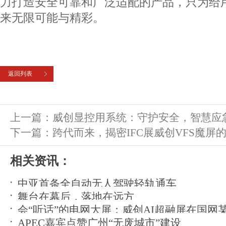
力打造安全可靠和广泛适配的产品，只为给
来无限可能与精彩。
返回列表
上一篇：
威创显控用系统：守护安全，智慧应
下一篇：
跨代而来，揭密IFC展威创VFS魔屏的
相关资讯：
中亚首条全自动无人驾驶轻轨通车
舞台在幕后，落地在远方
会“听话”的电网大屏：威创AI超融屏在国网
APEC嘉宾点赞广州“无废城市”建设
运