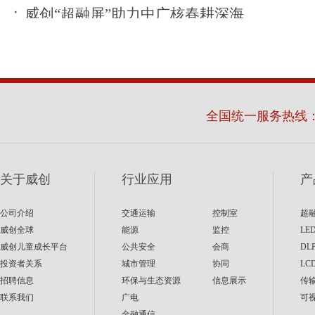
威创“超融屏”助力中广核春耕深海
全国统一服务热线
关于威创
行业应用
产
公司介绍
交通运输
控制室
超
威创全球
能源
监控
LE
威创儿童成长平台
公共安全
会商
DL
投资者关系
城市管理
协同
LC
招聘信息
环保与生态资源
信息展示
传
联系我们
广电
可
金融通信