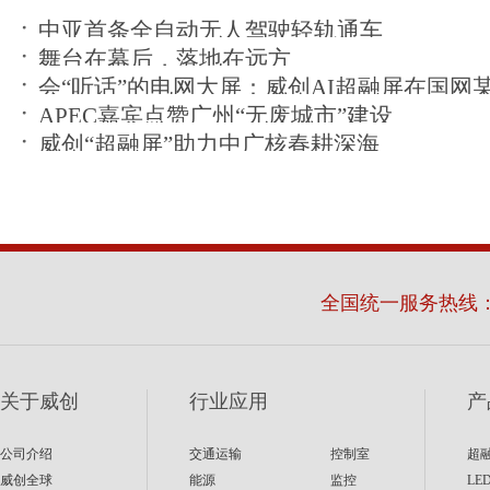
中亚首条全自动无人驾驶轻轨通车
舞台在幕后，落地在远方
会“听话”的电网大屏：威创AI超融屏在国网
APEC嘉宾点赞广州“无废城市”建设
运
威创“超融屏”助力中广核春耕深海
全国统一服务热线
关于威创
行业应用
产
公司介绍
交通运输
控制室
超
威创全球
能源
监控
LE