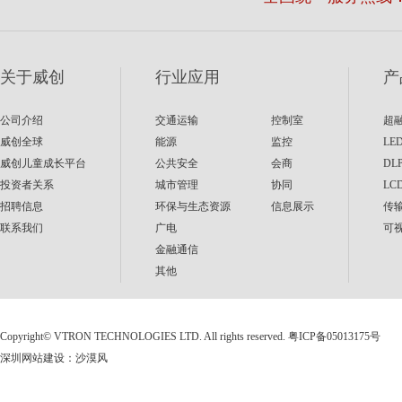
关于威创
行业应用
产
公司介绍
交通运输
控制室
超
威创全球
能源
监控
LE
威创儿童成长平台
公共安全
会商
DL
投资者关系
城市管理
协同
LC
招聘信息
环保与生态资源
信息展示
传
联系我们
广电
可
金融通信
其他
Copyright©
VTRON TECHNOLOGIES LTD. All rights reserved.
粤ICP备05013175号
深圳网站建设
：
沙漠风