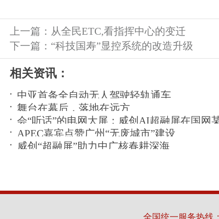
下一篇：
“科技国寿”显控系统的改造升级
相关资讯：
中亚首条全自动无人驾驶轻轨通车
舞台在幕后，落地在远方
会“听话”的电网大屏：威创AI超融屏在国网
APEC嘉宾点赞广州“无废城市”建设
运
威创“超融屏”助力中广核春耕深海
全国统一服务热线