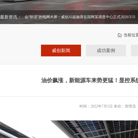
会“听话”的电网大屏：威创AI超融屏在国网某调度中心正式
2026/3/31
最新资讯：
APEC嘉宾点赞广州“无废城市”建设
2026/2/13
投运
当前位
威创新闻
成功案例
油价飙涨，新能源车来势更猛！显控系
时间：2022年7月1日 来自：管理员