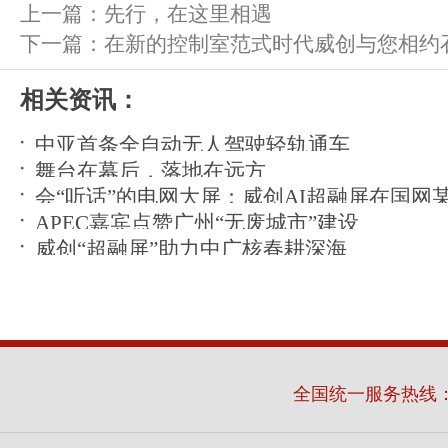
上一篇：
先行，在这里相遇
下一篇：
在新的控制室范式时代威创与您相约
相关资讯：
中亚首条全自动无人驾驶轻轨通车
舞台在幕后，落地在远方
会“听话”的电网大屏：威创AI超融屏在国网
APEC嘉宾点赞广州“无废城市”建设
运
威创“超融屏”助力中广核春耕深海
全国统一服务热线