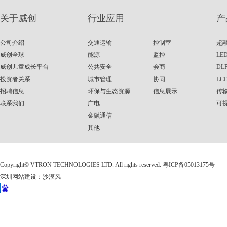
关于威创
行业应用
产
公司介绍
交通运输
控制室
超
威创全球
能源
监控
LE
威创儿童成长平台
公共安全
会商
DL
投资者关系
城市管理
协同
LC
招聘信息
环保与生态资源
信息展示
传
联系我们
广电
可
金融通信
其他
Copyright©
VTRON TECHNOLOGIES LTD. All rights reserved.
粤ICP备05013175号
深圳网站建设
：
沙漠风