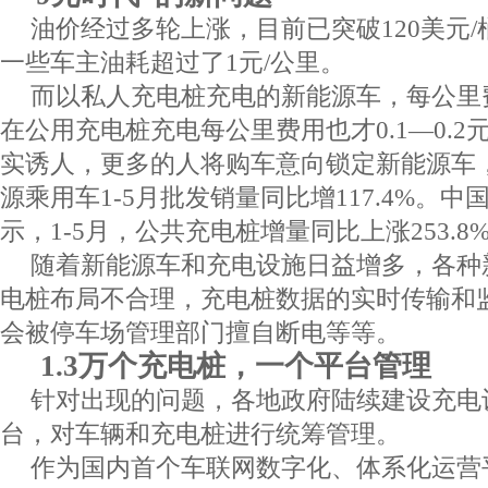
油价经过多轮上涨，目前已突破
120
美元
/
一些车主油耗超过了
1
元
/
公里。
而以私人充电桩充电的新能源车，每公里
在公用充电桩充电每公里费用也才
0.1
—
0.2
实诱人，更多的人将购车意向锁定新能源车
源乘用车
1-5
月批发销量同比增
117.4%
。中
示，
1-5
月，公共充电桩增量同比上涨
253.8
随着新能源车和充电设施日益增多，各种
电桩布局不合理，充电桩数据的实时传输和
会被停车场管理部门擅自断电等等。
1.3万个充电桩，一个平台管理
针对出现的问题，各地政府陆续建设充电
台，对车辆和充电桩进行统筹管理。
作为国内首个车联网数字化、体系化运营