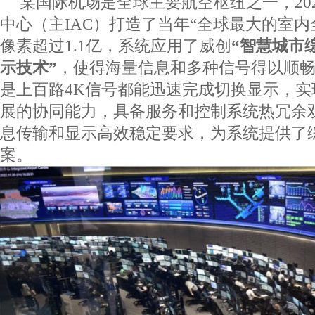
某国际机场是全球主要航空枢纽之一，
20
中心（主
IAC
）打造了当年“全球最大的室内
像素超过
1.1
亿，系统应用了威创
“智慧城市
示技术”
，使得海量信息和多种信号得以顺
是上百路
4K
信号都能迅速完成切换显示，实
展的协同能力，具备服务和控制系统热冗余
息传输和显示高效稳定要求，为系统提供了
案。