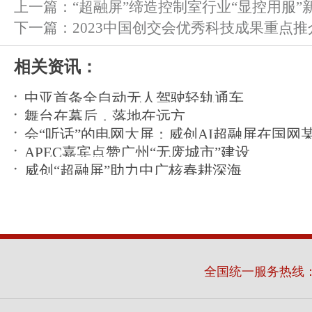
上一篇：
“超融屏”缔造控制室行业“显控用服”
下一篇：
2023中国创交会优秀科技成果重点推
相关资讯：
中亚首条全自动无人驾驶轻轨通车
舞台在幕后，落地在远方
会“听话”的电网大屏：威创AI超融屏在国网
APEC嘉宾点赞广州“无废城市”建设
运
威创“超融屏”助力中广核春耕深海
全国统一服务热线