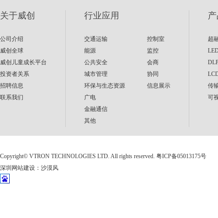
关于威创
行业应用
产
公司介绍
交通运输
控制室
超
威创全球
能源
监控
LE
威创儿童成长平台
公共安全
会商
DL
投资者关系
城市管理
协同
LC
招聘信息
环保与生态资源
信息展示
传
联系我们
广电
可
金融通信
其他
Copyright©
VTRON TECHNOLOGIES LTD. All rights reserved.
粤ICP备05013175号
深圳网站建设
：
沙漠风