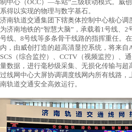
制中心（
OCC
）—车站”三级联动模式。威
系得以实现的物理与数字基石。
济南轨道交通集团下辖奥体控制中心核心调
为济南地铁的“智慧大脑”，承载着
1
号线、
2
号线、
8
号线等多条骨干线路的指挥重任。
内，由威创打造的超高清显控系统，将来自
SCS
（综合监控）、
CCTV
（视频监控）、通
量数据，进行毫秒级采集、无损化传输与超
过线网中心大屏协调调度线网内所有线路，
南轨道交通安全高效运行。