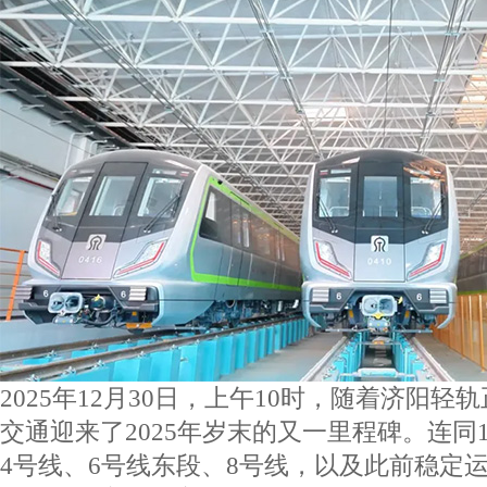
2025
年
12
月
30
日，上午
10
时，随着济阳轻轨
交通迎来了
2025
年岁末的又一里程碑。连同
4
号线、
6
号线东段、
8
号线，以及此前稳定