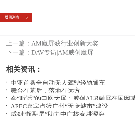
返回列表
上一篇：
AM魔屏获行业创新大奖
下一篇：
DAV专访|AM威创魔屏
相关资讯：
中亚首条全自动无人驾驶轻轨通车
舞台在幕后，落地在远方
会“听话”的电网大屏：威创AI超融屏在国网
APEC嘉宾点赞广州“无废城市”建设
运
威创“超融屏”助力中广核春耕深海