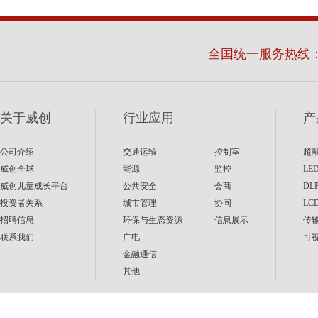
全国统一服务热线
关于威创
行业应用
产
公司介绍
交通运输
控制室
超
威创全球
能源
监控
LE
威创儿童成长平台
公共安全
会商
DL
投资者关系
城市管理
协同
LC
招聘信息
环保与生态资源
信息展示
传
联系我们
广电
可
金融通信
其他