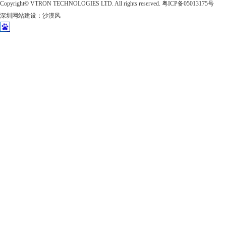
Copyright©
VTRON TECHNOLOGIES LTD. All rights reserved.
粤ICP备05013175号
深圳网站建设
：
沙漠风