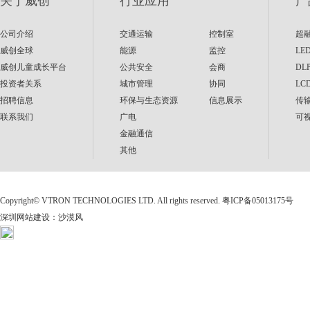
关于威创
行业应用
产
公司介绍
交通运输
控制室
超
威创全球
能源
监控
LE
威创儿童成长平台
公共安全
会商
DL
投资者关系
城市管理
协同
LC
招聘信息
环保与生态资源
信息展示
传
联系我们
广电
可
金融通信
其他
Copyright©
VTRON TECHNOLOGIES LTD. All rights reserved.
粤ICP备05013175号
深圳网站建设
：
沙漠风