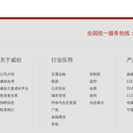
全国统一服务热线
关于威创
行业应用
产
公司介绍
交通运输
控制室
超
威创全球
能源
监控
LE
威创儿童成长平台
公共安全
会商
DL
投资者关系
城市管理
协同
LC
招聘信息
环保与生态资源
信息展示
传
联系我们
广电
可
金融通信
其他