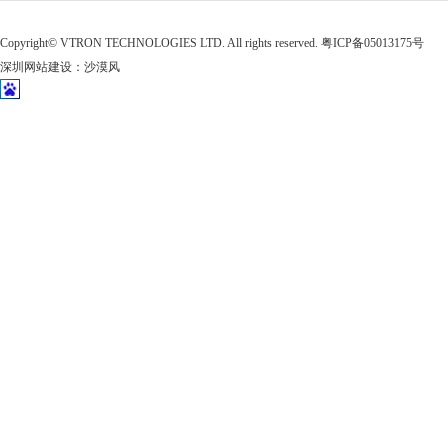
Copyright©
VTRON TECHNOLOGIES LTD. All rights reserved.
粤ICP备05013175号
深圳网站建设
：
沙漠风