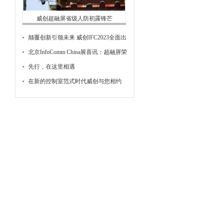
威创超融屏省级人防初露锋芒
颠覆创新引领未来 威创IFC2023全面出
击
北京InfoComm China展喜讯：超融屏荣
获“Best of Show”最佳技术奖
先行，在这里相遇
在新的控制室范式时代威创与您相约
石家庄