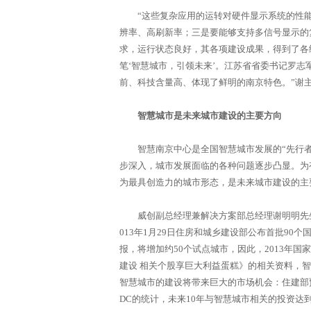
“这些复杂应用的运转对硬件显示系统的性能
辨率、高刷新率；三是要能够支持多信号显示的
求，运行状态良好，其各项建设成果，得到了各
笔‘智慧城市，引领未来’。江苏省省委书记罗志
前、科技含量高、体现了鲜明的南京特色。”谢
智慧城市是未来城市建设的主要方向
智慧南京中心是全国智慧城市发展的“先行者
步深入，城市发展面临的各种问题逐步凸显。为
为最具创造力的城市形态，是未来城市建设的主
威创副总经理兼解决方案部总经理谢明明先生（
013年1月29日住房和城乡建设部公布首批90
报，将增加约50个试点城市，因此，2013年国
建设 相关个股享巨大利益蛋糕》的相关资料，
智慧城市的建设将带来巨大的市场机会：住建部预计
DC的统计，未来10年与智慧城市相关的投资达