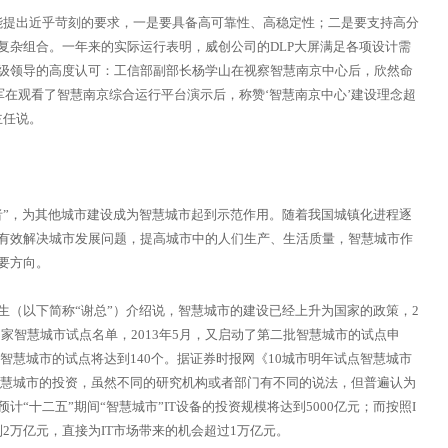
提出近乎苛刻的要求，一是要具备高可靠性、高稳定性；二是要支持高分
复杂组合。一年来的实际运行表明，威创公司的DLP大屏满足各项设计需
级领导的高度认可：工信部副部长杨学山在视察智慧南京中心后，欣然命
军在观看了智慧南京综合运行平台演示后，称赞‘智慧南京中心’建设理念超
主任说。
”，为其他城市建设成为智慧城市起到示范作用。随着我国城镇化进程逐
有效解决城市发展问题，提高城市中的人们生产、生活质量，智慧城市作
要方向。
以下简称“谢总”）介绍说，智慧城市的建设已经上升为国家的政策，2
个国家智慧城市试点名单，2013年5月，又启动了第二批智慧城市的试点申
家智慧城市的试点将达到140个。据证券时报网《10城市明年试点智慧城市
智慧城市的投资，虽然不同的研究机构或者部门有不同的说法，但普遍认为
“十二五”期间“智慧城市”IT设备的投资规模将达到5000亿元；而按照I
到2万亿元，直接为IT市场带来的机会超过1万亿元。