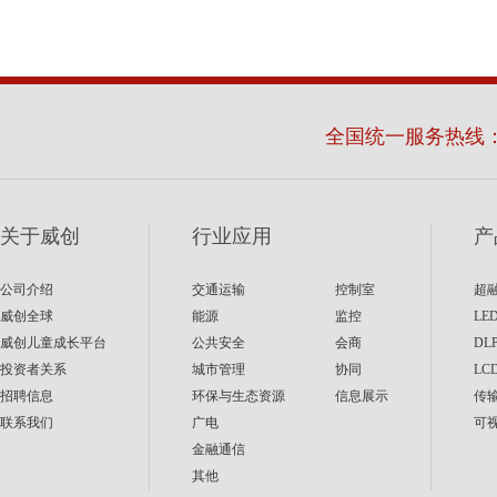
全国统一服务热线
关于威创
行业应用
产
公司介绍
交通运输
控制室
超
威创全球
能源
监控
LE
威创儿童成长平台
公共安全
会商
DL
投资者关系
城市管理
协同
LC
招聘信息
环保与生态资源
信息展示
传
联系我们
广电
可
金融通信
其他