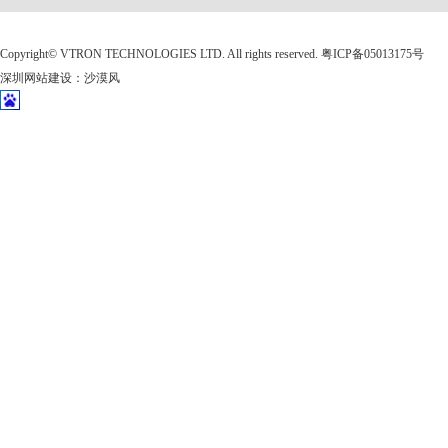
Copyright©
VTRON TECHNOLOGIES LTD. All rights reserved.
粤ICP备05013175号
深圳网站建设
：
沙漠风