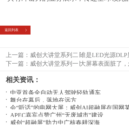
返回列表
上一篇：
威创大讲堂系列二∣谁是LED光源DL
下一篇：
威创大讲堂系列一∣大屏幕表面脏了
相关资讯：
中亚首条全自动无人驾驶轻轨通车
舞台在幕后，落地在远方
会“听话”的电网大屏：威创AI超融屏在国网
APEC嘉宾点赞广州“无废城市”建设
运
威创“超融屏”助力中广核春耕深海