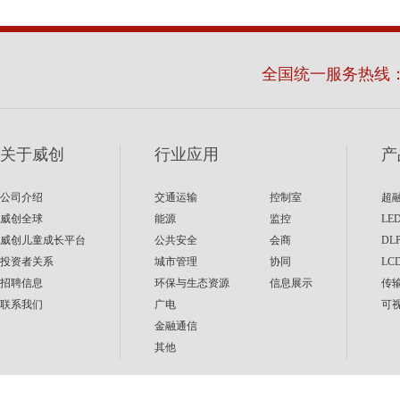
全国统一服务热线
关于威创
行业应用
产
公司介绍
交通运输
控制室
超
威创全球
能源
监控
LE
威创儿童成长平台
公共安全
会商
DL
投资者关系
城市管理
协同
LC
招聘信息
环保与生态资源
信息展示
传
联系我们
广电
可
金融通信
其他