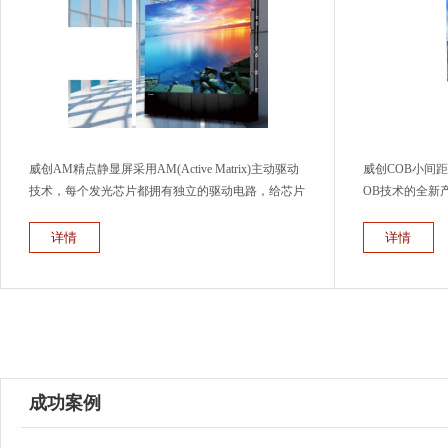
威创AM精点静显屏采用AM(Active Matrix)主动驱动
威创COB小间距
技术，每个发光芯片都拥有独立的驱动电路，给芯片
OB技术的全新产品。
持续供电，形成无闪的静态显示，像素点的光强值与
COB倒装），
实际感知相同，亮度均匀，显示柔和，观看舒适，即
封装在PCB板
详情
详情
使有个别子像素异常，其他像素依然如故，不影响画
的基础上，减少
面完整性，具有“以静治闪 舒适护眼”和“无‘毛毛
光效率、散热效
虫’不影响画面完整性”等独特优势。
威创最新的超高
成功案例