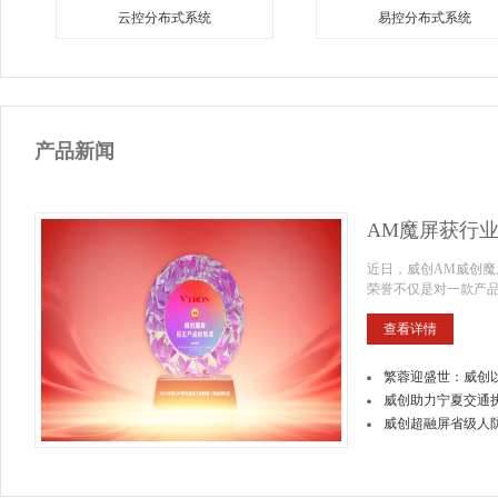
云控分布式系统
易控分布式系统
产品新闻
AM魔屏获行
智慧城市轨道交通可视化解决方案
智慧矿山可视化解决方案
近日，威创AM威创魔
荣誉不仅是对一款产
查看详情
繁蓉迎盛世：威创以
威创助力宁夏交通
威创超融屏省级人